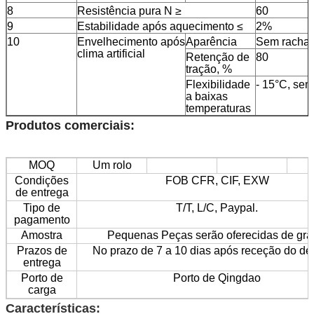
8
Resistência pura N ≥
60
9
Estabilidade após aquecimento ≤
2%
10
Envelhecimento após
Aparência
Sem rachad
clima artificial
Retenção de
80
tração, %
Flexibilidade
- 15°C, sem
a baixas
temperaturas
Produtos comerciais:
MOQ
Um rolo
Condições
FOB CFR, CIF, EXW
de entrega
Tipo de
T/T, L/C, Paypal.
pagamento
Amostra
Pequenas Peças serão oferecidas de gra
Prazos de
No prazo de 7 a 10 dias após receção do de
entrega
Porto de
Porto de Qingdao
carga
Características: