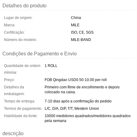
Detalhes do produto
Lugar de origem:
China
Marca:
MILE
Certificação:
ISO, CE, SGS
Número do modelo:
MILE-BAND
Condições de Pagamento e Envio
Quantidade de ordem
1 ROLL
mínima:
Preço:
FOB Qingdao USD0.50-10.00 per roll
Detalhes da
Primeiro com filme de encolhimento e depois
colocado na caixa.
embalagem:
Tempo de entrega:
7-10 dias após a confirmação do pedido
Termos de pagamento:
L/C, D/A, D/P, T/T, Western Union
Habilidade da fonte:
10000 medidores quadrados/medidores quadrados
pela semana
descrição