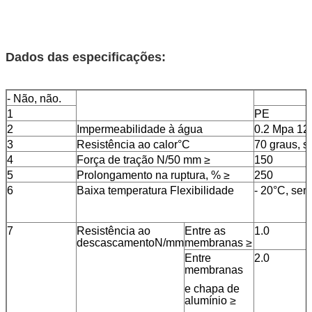
Dados das especificações
:
- Não, não.
1
PE
2
Impermeabilidade à água
0.2 Mpa 12
3
Resistência ao calor°C
70 graus, s
4
Força de tração N/50 mm ≥
150
5
Prolongamento na ruptura, % ≥
250
6
Baixa temperatura Flexibilidade
- 20°C, sem
7
Resistência ao
Entre as
1.0
descascamentoN/mm
membranas ≥
Entre
2.0
membranas
e chapa de
alumínio ≥