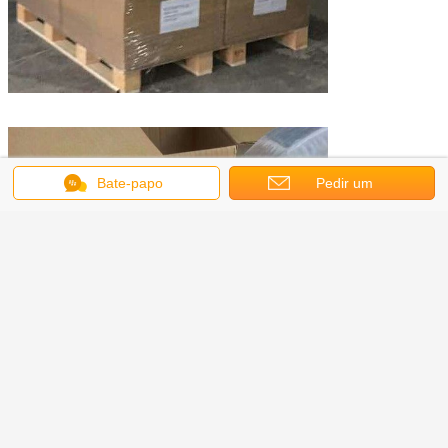
Bate-papo
Pedir um
orçamento